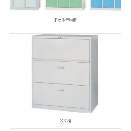
多功能置物櫃
公文櫃