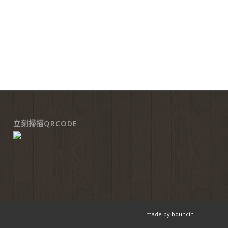
立刻掃描QRCODE
- made by
bouncin