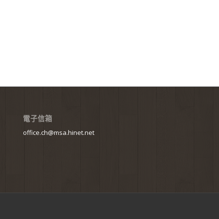
電子信箱
office.ch@msa.hinet.net